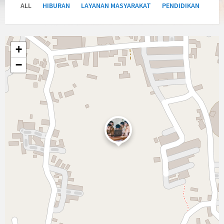
ALL
HIBURAN
LAYANAN MASYARAKAT
PENDIDIKAN
+
−