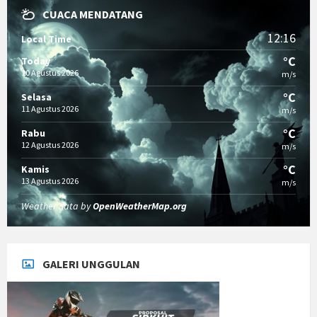
CUACA MENDATANG
12:16
Local Time
°C
Today
10 Agustus 2026
m/s
°C
Selasa
11 Agustus 2026
m/s
°C
Rabu
12 Agustus 2026
m/s
°C
Kamis
13 Agustus 2026
m/s
Weather data by
OpenWeatherMap.org
GALERI UNGGULAN