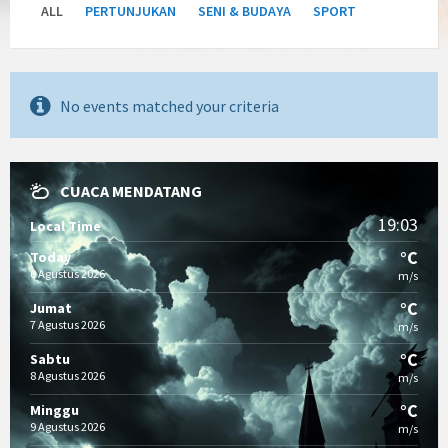
ALL
PERTUNJUKAN
SENI & BUDAYA
SPORT
No events matched your criteria
CUACA MENDATANG
19:03
Local Time
°C
Today
6 Agustus 2026
m/s
°C
Jumat
7 Agustus 2026
m/s
°C
Sabtu
8 Agustus 2026
m/s
°C
Minggu
9 Agustus 2026
m/s