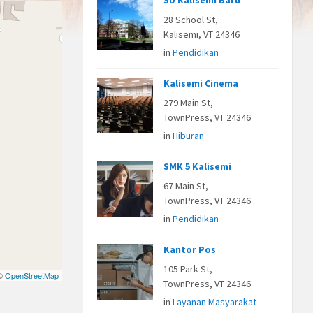
SD Kalisemi Baru
28 School St,
Kalisemi, VT 24346
in
Pendidikan
Kalisemi Cinema
279 Main St,
TownPress, VT 24346
in
Hiburan
SMK 5 Kalisemi
67 Main St,
TownPress, VT 24346
in
Pendidikan
Kantor Pos
105 Park St,
 ©
OpenStreetMap
TownPress, VT 24346
in
Layanan Masyarakat