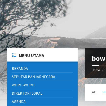
Skip
Skip
Skip
Skip
to
to
to
to
content
left
right
footer
sidebar
sidebar
MENU UTAMA
bow
BERANDA
Home
/
SEPUTAR BANJARNEGARA
WORO-WORO
ALL
H
DIREKTORI LOKAL
AGENDA