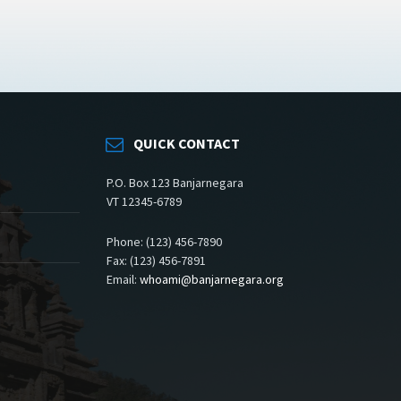
QUICK CONTACT
P.O. Box 123 Banjarnegara
VT 12345-6789
Phone: (123) 456-7890
Fax: (123) 456-7891
Email:
whoami@banjarnegara.org